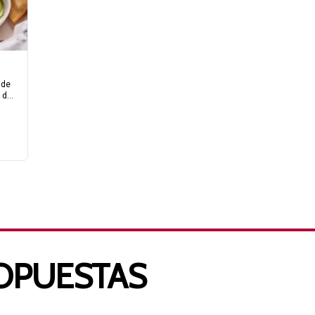
de 
de 
des.
OPUESTAS