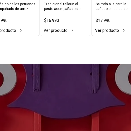
Milanesa
de Camarones
lásico de los peruanos 
Tradicional tallarín al 
Salmón a la parrilla 
pañado de arroz 
pesto acompañado de 
bañado en salsa de 
co y papitas cocidas
milanesa de carne + 
camarones, acompañ
huevo frito
de arroz blanco, yucas
.990
$16.990
$17.990
fritas y salsa criolla.
 producto
Ver producto
Ver producto