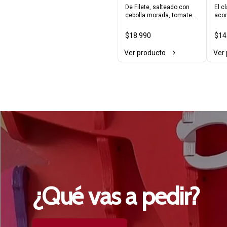
Clásico (filete)
De Filete, salteado con 
El c
cebolla morada, tomates, 
acom
tocino, ají amarillo y 
blan
cebollín acompañado de 
$18.990
$14
arroz blanco con choclo y 
papas fritas.
Ver producto
Ver
¿Qué
vas
a
pedir?