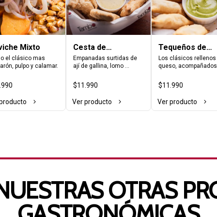
iche Mixto
Cesta de
Tequeños de
Empanadas
Queso
 el clásico mas 
Empanadas surtidas de 
Los clásicos rellenos 
rón, pulpo y calamar.
ají de gallina, lomo 
queso, acompañados 
saltado y choclo-queso, 
nuestra salsa de 
servidas con salsa de ají 
guacamole. 10 unida
.990
$11.990
$11.990
amarillo.
 producto
Ver producto
Ver producto
NUESTRAS OTRAS PR
GASTRONÓMICAS