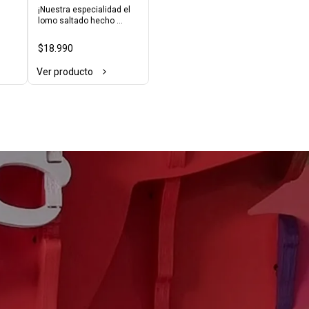
Saltado
¡Nuestra especialidad el 
lomo saltado hecho 
ado 
risotto, no dejes de 
 
probarlo!
$18.990
Ver producto