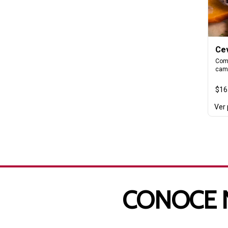
Cev
Como
cama
$16
Ver
CONOCE 