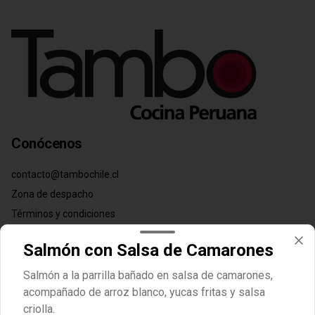
Conócenos
contacto@tambochile.cl
Zona de despacho
Términos y condiciones
Política de privacidad
Salmón con Salsa de Camarones
Redes sociales
Salmón a la parrilla bañado en salsa de camarones,
acompañado de arroz blanco, yucas fritas y salsa
Instagram
criolla.