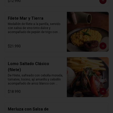
$12.990
Filete Mar y Tierra
Medallón de filete a la parrilla, servido 
con salsa de vino tinto dulce y 
acompañado de pepián de trigo con 
camarones al ají amarillo.
$21.990
Lomo Saltado Clásico
(filete)
De Filete, salteado con cebolla morada, 
tomates, tocino, ají amarillo y cebollín 
acompañado de arroz blanco con 
choclo y papas fritas.
$18.990
Merluza con Salsa de