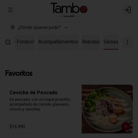
Abrir menu de navegación
Login
¿Dónde quieres pedir?
uestros Fondos!
Acompañamientos
Bebidas
Salsas
Favoritos
Ceviche de Pescado
De pescado, con un toque picantito, 
acompañado de camote glaseado, 
choclo y canchita
$16.990