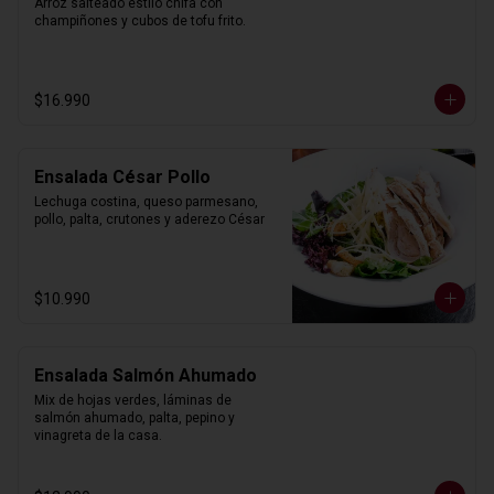
Arroz salteado estilo chifa con 
champiñones y cubos de tofu frito.
$16.990
Ensalada César Pollo
Lechuga costina, queso parmesano, 
pollo, palta, crutones y aderezo César
$10.990
Ensalada Salmón Ahumado
Mix de hojas verdes, láminas de 
salmón ahumado, palta, pepino y 
vinagreta de la casa.