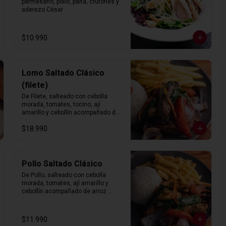
parmesano, pollo, palta, crutones y 
aderezo César
$10.990
Lomo Saltado Clásico
(filete)
De Filete, salteado con cebolla 
morada, tomates, tocino, ají 
amarillo y cebollín acompañado de 
arroz blanco con choclo y papas 
$18.990
fritas.
Pollo Saltado Clásico
De Pollo, salteado con cebolla 
morada, tomates, ají amarillo y 
cebollín acompañado de arroz 
blanco con choclo y papas fritas
$11.990