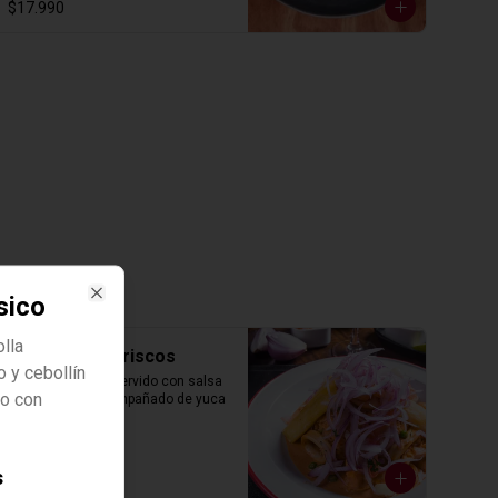
$17.990
sico
Close
lla
Arroz con Mariscos
o y cebollín
Arroz salteado y servido con salsa 
o con
de mariscos, acompañado de yuca 
frita y salsa criolla
s
$17.990