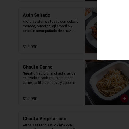
Atún Saltado
Filete de atún salteado con cebolla 
morada, tomates, ají amarillo y 
cebollín acompañado de arroz 
blanco y papa frita.
$18.990
Chaufa Carne
Nuestro tradicional chaufa, arroz 
salteado al wok estilo chifa con 
carne, tortilla de huevo y cebollín
$14.990
Chaufa Vegetariano
Arroz salteado estilo chifa con 