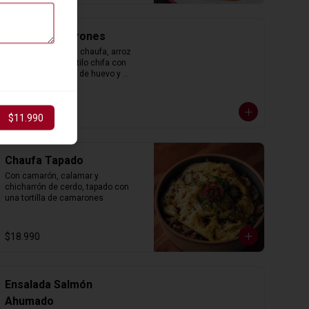
Chaufa Camarones
Nuestro tradicional chaufa, arroz 
salteado al wok estilo chifa con 
camarones, tortilla de huevo y 
cebollín.
$14.990
$11.990
Chaufa Tapado
Con camarón, calamar y 
chicharrón de cerdo, tapado con 
una tortilla de camarones
$18.990
Ensalada Salmón
Ahumado