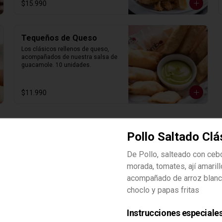
$15.990
Tequeños de Queso
Los clásicos rellenos de queso, 
acompañados de nuestra salsa de 
guacamole. 10 unidades.
$11.990
Pollo Saltado Clá
De Pollo, salteado con cebo
Arroz Norteño
morada, tomates, ají amarill
Arroz meloso con cilantro y 
acompañado de arroz blanc
mariscos, típico de la zona norte 
del Perú.
choclo y papas fritas
Instrucciones especiale
$17.990