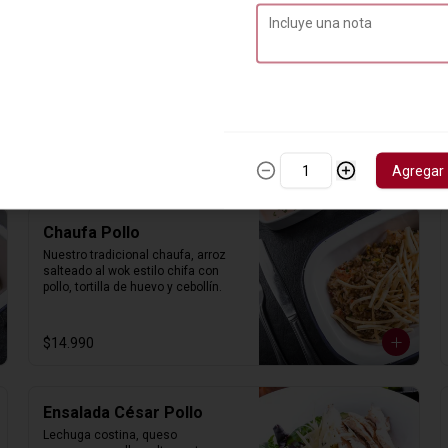
Camaron Saltado
Camarones ecuatorianos 
salteados con cebolla y tomates, 
acompañado de arroz blanco y 
papas fritas.
$17.990
Agregar
Chaufa Pollo
Nuestro tradicional chaufa, arroz 
salteado al wok estilo chifa con 
pollo, tortilla de huevo y cebollín.
$14.990
Ensalada César Pollo
Lechuga costina, queso 