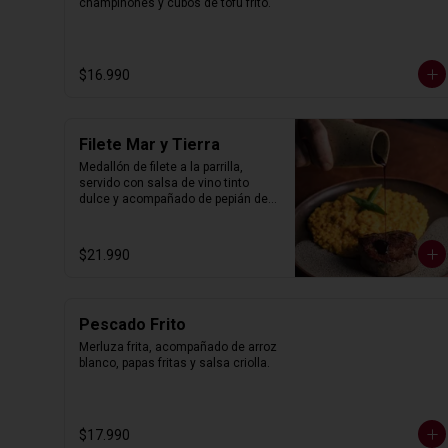
champiñones y cubos de tofu frito.
$16.990
Filete Mar y Tierra
Medallón de filete a la parrilla, 
servido con salsa de vino tinto 
dulce y acompañado de pepián de 
trigo con camarones al ají amarillo.
$21.990
Pescado Frito
Merluza frita, acompañado de arroz 
blanco, papas fritas y salsa criolla.
$17.990