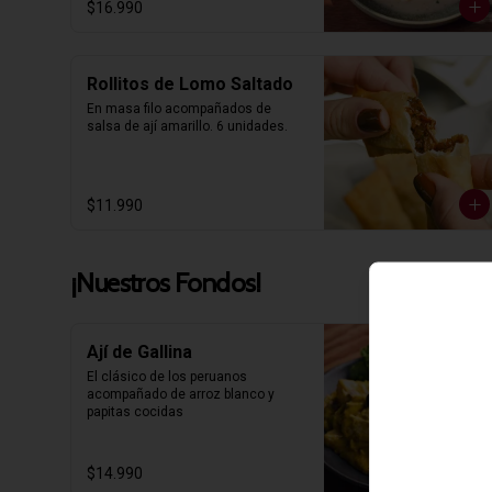
$16.990
Rollitos de Lomo Saltado
En masa filo acompañados de 
salsa de ají amarillo. 6 unidades.
$11.990
¡Nuestros Fondos!
Ají de Gallina
El clásico de los peruanos 
acompañado de arroz blanco y 
papitas cocidas
$14.990