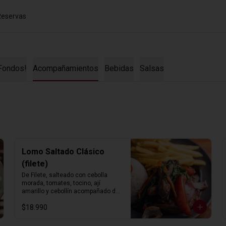
Reservas
Fondos!
Acompañamientos
Bebidas
Salsas
Lomo Saltado Clásico
(filete)
De Filete, salteado con cebolla 
morada, tomates, tocino, ají 
amarillo y cebollín acompañado de 
arroz blanco con choclo y papas 
$18.990
fritas.