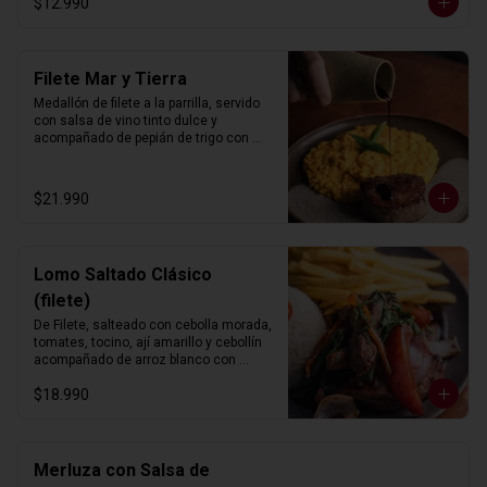
$12.990
Filete Mar y Tierra
Medallón de filete a la parrilla, servido 
con salsa de vino tinto dulce y 
acompañado de pepián de trigo con 
camarones al ají amarillo.
$21.990
Lomo Saltado Clásico
(filete)
De Filete, salteado con cebolla morada, 
tomates, tocino, ají amarillo y cebollín 
acompañado de arroz blanco con 
choclo y papas fritas.
$18.990
Merluza con Salsa de