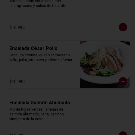
Arroz salteado estilo chifa con 
champiñones y cubos de tofu frito.
$16.990
Ensalada César Pollo
Lechuga costina, queso parmesano, 
pollo, palta, crutones y aderezo César
$10.990
Ensalada Salmón Ahumado
Mix de hojas verdes, láminas de 
salmón ahumado, palta, pepino y 
vinagreta de la casa.