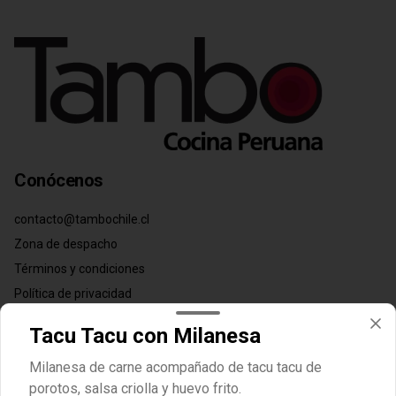
Conócenos
contacto@tambochile.cl
Zona de despacho
Términos y condiciones
Política de privacidad
Redes sociales
Tacu Tacu con Milanesa
Milanesa de carne acompañado de tacu tacu de
Instagram
porotos, salsa criolla y huevo frito.