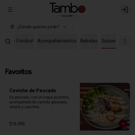
Abrir menu de navegación
Login
¿Dónde quieres pedir?
uestros Fondos!
Acompañamientos
Bebidas
Salsas
Favoritos
Ceviche de Pescado
De pescado, con un toque picantito, 
acompañado de camote glaseado, 
choclo y canchita
$16.990