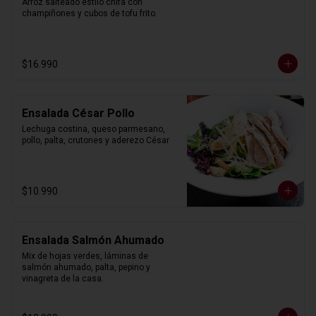
Arroz salteado estilo chifa con 
champiñones y cubos de tofu frito.
$16.990
Ensalada César Pollo
Lechuga costina, queso parmesano, 
pollo, palta, crutones y aderezo César
$10.990
Ensalada Salmón Ahumado
Mix de hojas verdes, láminas de 
salmón ahumado, palta, pepino y 
vinagreta de la casa.