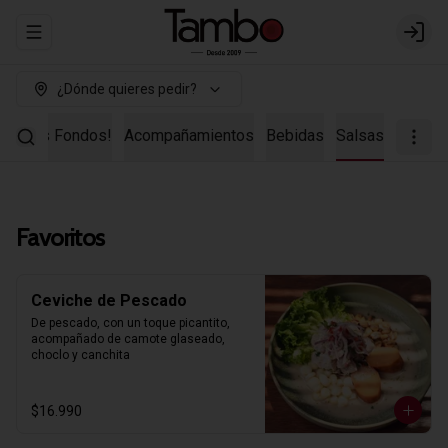
Abrir menu de navegación
Login
¿Dónde quieres pedir?
uestros Fondos!
Acompañamientos
Bebidas
Salsas
Favoritos
Ceviche de Pescado
De pescado, con un toque picantito, 
acompañado de camote glaseado, 
choclo y canchita
$16.990