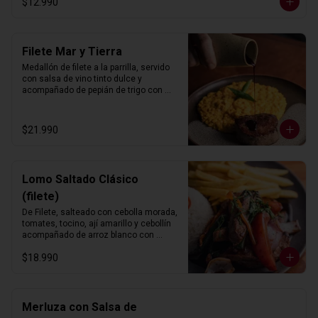
$12.990
Filete Mar y Tierra
Medallón de filete a la parrilla, servido 
con salsa de vino tinto dulce y 
acompañado de pepián de trigo con 
camarones al ají amarillo.
$21.990
Lomo Saltado Clásico
(filete)
De Filete, salteado con cebolla morada, 
tomates, tocino, ají amarillo y cebollín 
acompañado de arroz blanco con 
choclo y papas fritas.
$18.990
Merluza con Salsa de