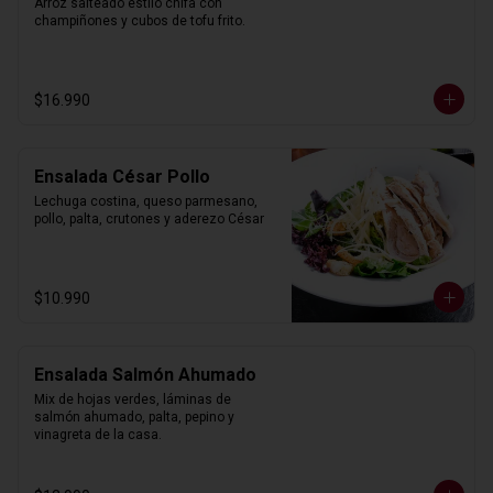
Arroz salteado estilo chifa con 
champiñones y cubos de tofu frito.
$16.990
Ensalada César Pollo
Lechuga costina, queso parmesano, 
pollo, palta, crutones y aderezo César
$10.990
Ensalada Salmón Ahumado
Mix de hojas verdes, láminas de 
salmón ahumado, palta, pepino y 
vinagreta de la casa.