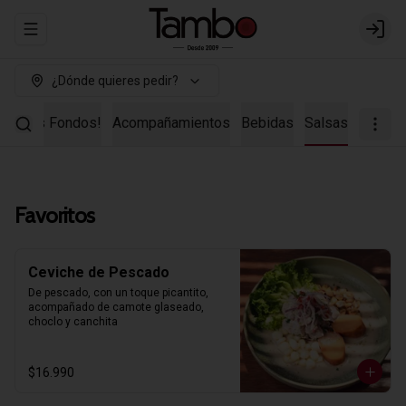
Abrir menu de navegación
Login
¿Dónde quieres pedir?
uestros Fondos!
Acompañamientos
Bebidas
Salsas
Favoritos
Ceviche de Pescado
De pescado, con un toque picantito, 
acompañado de camote glaseado, 
choclo y canchita
$16.990