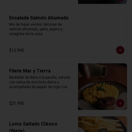
Ensalada Salmón Ahumado
Mix de hojas verdes, láminas de 
salmón ahumado, palta, pepino y 
vinagreta de la casa.
$12.990
Filete Mar y Tierra
Medallón de filete a la parrilla, servido 
con salsa de vino tinto dulce y 
acompañado de pepián de trigo con 
camarones al ají amarillo.
$21.990
Lomo Saltado Clásico
(filete)