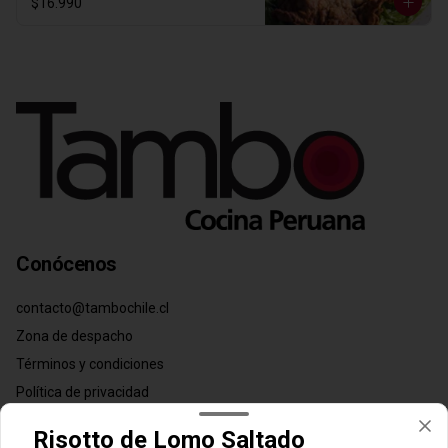
$16.990
Conócenos
contacto@tambochile.cl
Zona de despacho
Términos y condiciones
Política de privacidad
Redes sociales
Risotto de Lomo Saltado